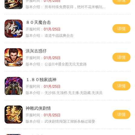
开服时间：
01月/25日
版本介绍：
所有特殊免费获得，绝对不花米畅玩所有地图
８０天魔合击
详情
开服时间：
01月/25日
版本介绍：
道道牛战战爽合击
洪兴古惑仔
详情
开服时间：
01月/25日
版本介绍：
公益0冲通全图无坑无套路
１.８０独家战神
详情
开服时间：
01月/25日
版本介绍：
无沙捐.无顶榜.无主播.无隐藏.无演员
神雕武侠剧情
详情
开服时间：
01月/25日
版本介绍：
武侠剧情闯荡江湖斩杀杨过迎娶