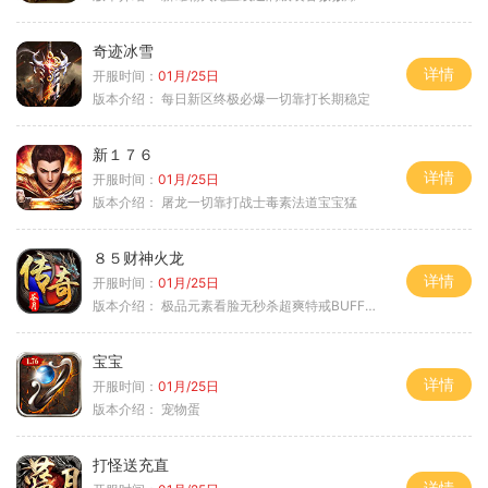
奇迹冰雪
详情
开服时间：
01月/25日
版本介绍：
每日新区终极必爆一切靠打长期稳定
新１７６
详情
开服时间：
01月/25日
版本介绍：
屠龙一切靠打战士毒素法道宝宝猛
８５财神火龙
详情
开服时间：
01月/25日
版本介绍：
极品元素看脸无秒杀超爽特戒BUFF无合成
宝宝
详情
开服时间：
01月/25日
版本介绍：
宠物蛋
打怪送充直
详情