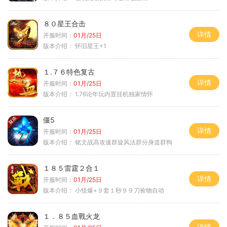
８０星王合击
详情
开服时间：
01月/25日
版本介绍：
怀旧星王+1
１.７６特色复古
详情
开服时间：
01月/25日
版本介绍：
1.76论年玩内置挂机独家情怀
僵5
详情
开服时间：
01月/25日
版本介绍：
铭文战高攻速群旋风法群分身道群狗
１８５雷霆２合１
详情
开服时间：
01月/25日
版本介绍：
小怪爆+９套１秒９９刀捡物自动
１．８５血戰火龙
详情