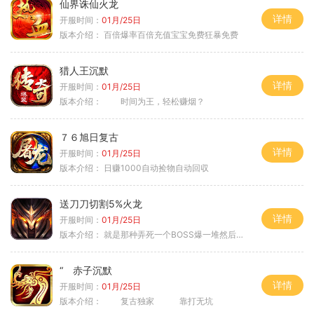
仙界诛仙火龙
详情
开服时间：
01月/25日
版本介绍：
百倍爆率百倍充值宝宝免费狂暴免费
猎人王沉默
详情
开服时间：
01月/25日
版本介绍：
时间为王，轻松赚烟？
７６旭日复古
详情
开服时间：
01月/25日
版本介绍：
日赚1000自动捡物自动回収
送刀刀切割5%火龙
详情
开服时间：
01月/25日
版本介绍：
就是那种弄死一个BOSS爆一堆然后就起飞
“ 赤子沉默
详情
开服时间：
01月/25日
版本介绍：
复古独家 靠打无坑