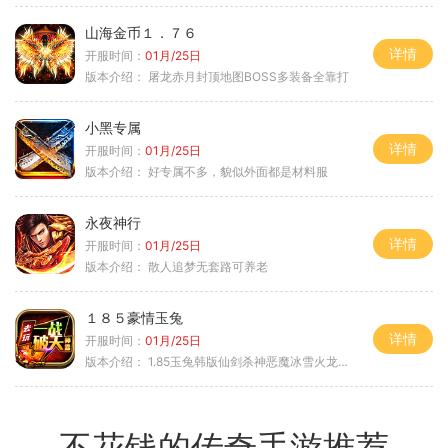
山海金币１．７６
详情
开服时间：
01月/25日
版本介绍：
屠龙赤月封顶地图BOSS多装备全靠打
小黑专属
详情
开服时间：
01月/25日
版本介绍：
好专属不多，貌似外面都是材料服
永夜神行
详情
开服时间：
01月/25日
版本介绍：
散人追梦无套路可养老
１８５豪情玉兔
详情
开服时间：
01月/25日
版本介绍：
1.85玉兔韩版仙剑杀神恶魔冰雪火龙神器专属
不花钱的传奇手游推荐