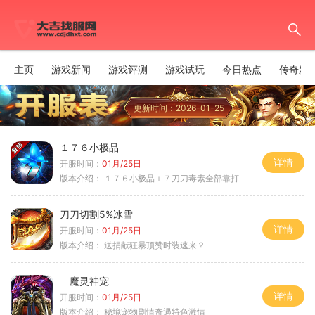
主页
游戏新闻
游戏评测
游戏试玩
今日热点
传奇新
更新时间：2026-01-25
１７６小极品
详情
开服时间：
01月/25日
版本介绍：
１７６小极品＋７刀刀毒素全部靠打
刀刀切割5%冰雪
详情
开服时间：
01月/25日
版本介绍：
送捐献狂暴顶赞时装速来？
魔灵神宠
详情
开服时间：
01月/25日
版本介绍：
秘境宠物剧情奇遇特色激情