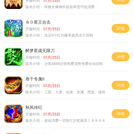
开服时间：
01月/25日
版本介绍：
终极全爆物价超值单货币低消费
８０星王合击
详情
开服时间：
01月/25日
版本介绍：
送运9小红剑爆率超高永久回购
醉梦星虚无限刀
详情
开服时间：
01月/25日
版本介绍：
沙奖8888沙捐免费顶赞免费自动挂机
叁千专属II
详情
开服时间：
01月/25日
版本介绍：
三国、大唐、仙侠、龙渊、西游、漫画
秋风传纪
详情
开服时间：
01月/25日
版本介绍：
超低消费一切靠打沙奖最高１８８８８