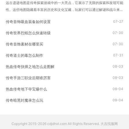
远古遗迹地图是传奇探索游戏中的一大亮点，它展示了无限的探索和发现可能
性。这些地图隐藏着丰富的历史和文化宝藏，玩家们可以通过解谜和战斗来逐
渐揭开这些秘密。玩家首先需要做的就是获得一张远古遗迹地图。这些地图可
传奇首饰吸血装备如何设置
07-27
以通过击败敌人、完成任务或者是其他的...
传奇世界烈焰怎么快速转级
07-30
传奇首饰素材在哪里买
07-30
传奇道士的毒怎么制作
07-31
热血传奇抉择之地怎么走图解
08-03
传奇手游三职业后期谁厉害
08-03
热血传奇地下夺宝爆什么
08-04
传奇暗黑封魔录怎么玩
08-04
Copyright 2015-2026 cdjdhxt.com All Rights Reserved. 大吉找服网