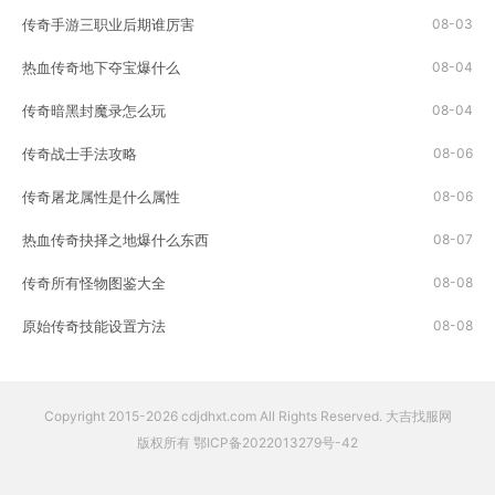
渐揭开这些秘密。玩家首先需要做的就是获得一张远古遗迹地图。这些地图可
传奇手游三职业后期谁厉害
08-03
以通过击败敌人、完成任务或者是其他的...
热血传奇地下夺宝爆什么
08-04
传奇暗黑封魔录怎么玩
08-04
传奇战士手法攻略
08-06
传奇屠龙属性是什么属性
08-06
热血传奇抉择之地爆什么东西
08-07
传奇所有怪物图鉴大全
08-08
原始传奇技能设置方法
08-08
Copyright 2015-2026 cdjdhxt.com All Rights Reserved. 大吉找服网
版权所有
鄂ICP备2022013279号-42