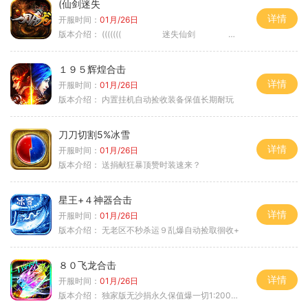
(仙剑迷失
详情
开服时间：
01月/26日
版本介绍：
((((((( 迷失仙剑 )))))
１９５辉煌合击
详情
开服时间：
01月/26日
版本介绍：
内置挂机自动捡收装备保值长期耐玩
刀刀切割5%冰雪
详情
开服时间：
01月/26日
版本介绍：
送捐献狂暴顶赞时装速来？
星王+４神器合击
详情
开服时间：
01月/26日
版本介绍：
无老区不秒杀运９乱爆自动捡取徊收+
８０飞龙合击
详情
开服时间：
01月/26日
版本介绍：
独家版无沙捐永久保值爆一切1:2000回2