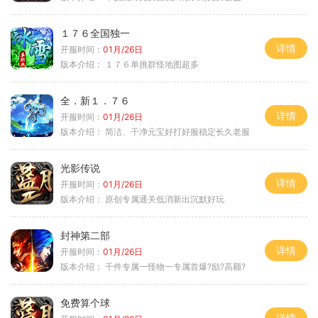
１７６全国独一
详情
开服时间：
01月/26日
版本介绍：
１７６单挑群怪地图超多
全．新１．７６
详情
开服时间：
01月/26日
版本介绍：
简洁、干净元宝好打好服稳定长久老服
光影传说
详情
开服时间：
01月/26日
版本介绍：
原创专属通关低消新出沉默好玩
封神第二部
详情
开服时间：
01月/26日
版本介绍：
千件专属一怪物一专属首爆?励?高额?
免费算个球
详情