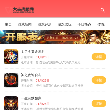
主页
游戏新闻
游戏评测
游戏试玩
今日热点
传奇新
更新时间：2026-01-26
１７６黄金赤月
详情
开服时间：
01月/26日
版本介绍：
荐 自动捡物很好玩人气高长久稳定
神之攻速合击
详情
开服时间：
01月/26日
版本介绍：
千件首爆百件永久专属沉默道盾神器
一生沉默独家
详情
开服时间：
01月/26日
版本介绍：
单挑荒野免费挂机只做长期免费公益