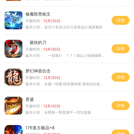
修魔暗黑铭文
详情
开服时间：
12月/30日
版本介绍：
道召十圣灵法召10圣兽战士满屏溅射
最快的刀
详情
开服时间：
12月/30日
版本介绍：
一切靠打 ７７７级以上怪物爆终极
梦幻神器合击
详情
开服时间：
12月/30日
版本介绍：
全服一张图.怪怪爆神器.满地光柱超激情
君盛
详情
开服时间：
12月/30日
版本介绍：
全网第一暗黑荡平一切垃圾服
176复古极品+8
详情