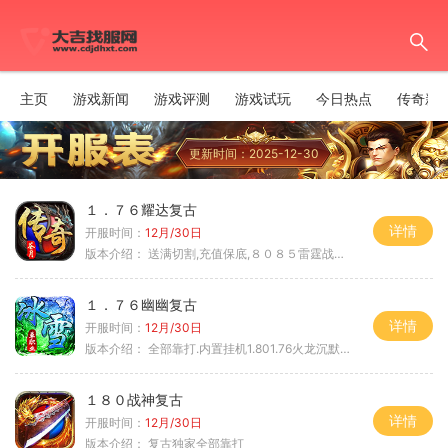
主页
游戏新闻
游戏评测
游戏试玩
今日热点
传奇新
更新时间：2025-12-30
１．７６耀达复古
详情
开服时间：
12月/30日
版本介绍：
送满切割,充值保底,８０８５雷霆战神微变
１．７６幽幽复古
详情
开服时间：
12月/30日
版本介绍：
全部靠打.内置挂机1.801.76火龙沉默微变
１８０战神复古
详情
开服时间：
12月/30日
版本介绍：
复古独家全部靠打