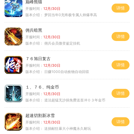
巅峰熊猫
详情
开服时间：
12月/30日
版本介绍：
梦回当年0充终极专属人帅爆率高
佣兵暗黑
详情
开服时间：
12月/30日
版本介绍：
佣兵会员微变鉴定挂机
７６旭日复古
详情
开服时间：
12月/30日
版本介绍：
日赚1000自动捡物自动回収
１、７６、纯金币
详情
开服时间：
12月/30日
版本介绍：
道法超猛无沙捐免费送首冲０３年金币
超速切割新冰雪
详情
开服时间：
12月/30日
版本介绍：
送捐献狂暴大小神魔永久耐玩