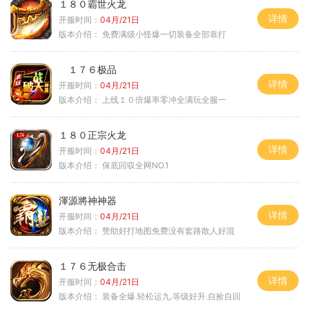
１８０霸世火龙
详情
开服时间：
04月/21日
版本介绍：
免费满级小怪爆一切装备全部靠打
１７６极品
详情
开服时间：
04月/21日
版本介绍：
上线１０倍爆率零冲全满玩全服一
１８０正宗火龙
详情
开服时间：
04月/21日
版本介绍：
保底回収全网NO.1
渾源將神神器
详情
开服时间：
04月/21日
版本介绍：
赞助好打地图免费没有套路散人好混
１７６无极合击
详情
开服时间：
04月/21日
版本介绍：
装备全爆.轻松运九.等级好升.自捡自回