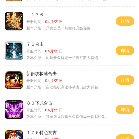
１７６
详情
开服时间：
04月/21日
版本介绍：
只卖会员一切靠打升级免费
７６合击
详情
开服时间：
04月/21日
版本介绍：
耐玩长久稳定一切靠打散人首选
新倍攻极速合击
详情
开服时间：
04月/21日
版本介绍：
自动挂机高速移动出刀超大背包
８０飞龙合击
详情
开服时间：
04月/21日
版本介绍：
独家版无沙捐永久保值爆一切1:2000回3
１７６特色复古
详情