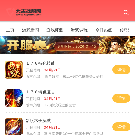
主页
游戏新闻
游戏评测
游戏试玩
今日热点
传奇新
更新时间：2026-01-15
１７６特色技能
详情
开服时间：
04月/21日
版本介绍：
简单好混小极品+6特色技能赞助好打
１７６特色复古
详情
开服时间：
04月/21日
版本介绍：
176你没玩过的复古
新版木子沉默
详情
开服时间：
04月/21日
版本介绍：
荐 只卖赞助30一个爆率全开白票天堂