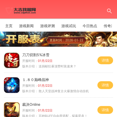
主页
游戏新闻
游戏评测
游戏试玩
今日热点
传奇新
更新时间：2026-01-22
刀刀切割5%冰雪
详情
开服时间：
01月/22日
版本介绍：
送捐献狂暴顶赞时装速来？
１.８０巅峰战神
详情
开服时间：
01月/22日
版本介绍：
散人天堂战神复古火爆激情自动挂机
裁决Online
详情
开服时间：
01月/22日
版本介绍：
百种BUFF自由度搭配，探索星盘！