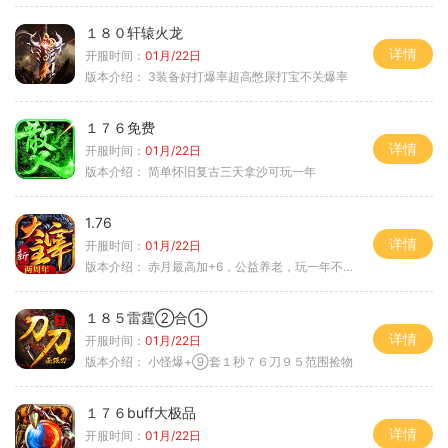
１８０轩辕火龙
详情
开服时间：
01月/22日
版本介绍：
3装备好打爆率超高憋尿打宝不关爆率
１７６免费
详情
开服时间：
01月/22日
版本介绍：
简单怀旧复古三天拿沙可玩一年
1.76
详情
开服时间：
01月/22日
版本介绍：
赤月最高加+6，公益养老，玩一年不腻，屠龙
１８５雷霆②合①
详情
开服时间：
01月/22日
版本介绍：
小怪爆+⑨套１秒７６刀９５范围捡物
１７６buff大极品
详情
开服时间：
01月/22日