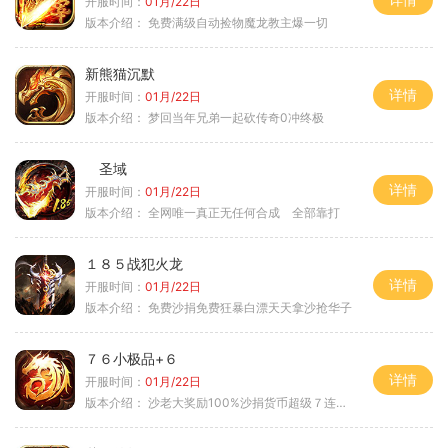
开服时间：
01月/22日
版本介绍：
免费满级自动捡物魔龙教主爆一切
新熊猫沉默
详情
开服时间：
01月/22日
版本介绍：
梦回当年兄弟一起砍传奇0冲终极
圣域
详情
开服时间：
01月/22日
版本介绍：
全网唯一真正无任何合成 全部靠打
１８５战犯火龙
详情
开服时间：
01月/22日
版本介绍：
免费沙捐免费狂暴白漂天天拿沙抢华子
７６小极品+６
详情
开服时间：
01月/22日
版本介绍：
沙老大奖励100%沙捐货币超级７连鞭尸