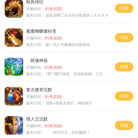
秋风传纪
详情
开服时间：
01月/22日
版本介绍：
超低消费三天合区沙奖最高１８８８８
鸳鸯蝴蝶微轻变
详情
开服时间：
01月/22日
版本介绍：
爆一切人气爆棚自动捡收哇
斩魂神器
详情
开服时间：
01月/22日
版本介绍：
1零门槛打保值 送挂机捡物 三天合区
复古微变沉默
详情
开服时间：
01月/22日
版本介绍：
顶赞+终极全靠打。神器靠打
猎人王沉默
详情
开服时间：
01月/22日
版本介绍：
时间为王，轻松赚烟？