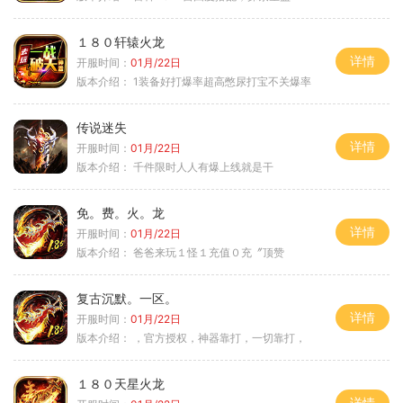
１８０轩辕火龙
详情
开服时间：
01月/22日
版本介绍：
1装备好打爆率超高憋尿打宝不关爆率
传说迷失
详情
开服时间：
01月/22日
版本介绍：
千件限时人人有爆上线就是干
免。费。火。龙
详情
开服时间：
01月/22日
版本介绍：
爸爸来玩１怪１充值０充〞顶赞
复古沉默。一区。
详情
开服时间：
01月/22日
版本介绍：
，官方授权，神器靠打，一切靠打，
１８０天星火龙
详情