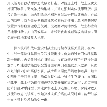
开天斩可有效破盾并造成致命打击。对抗道士时，战士应优先
处理召唤兽，避免被持续消耗，并通过预判走位使用野蛮冲撞
接近道士本体，结合刺杀剑术和逐日剑法进行快速击杀。在战
士内战中，战斗更多依赖属性优势和药水使用，及时调整保护
设置并保持血量健康是关键。无论面对何种职业，战士都应利
用地形优势，如山石或草丛，来躲避攻击或创造攻击机会，避
免在开阔地带被敌人风筝。
操作技巧和战斗意识对战士的打架表现至关重要，在PK
中，战士需熟练掌握走位和技能衔接，例如通过来回位移骗取
对手技能，再抓住时机近身输出。设置双烈火技巧可以提升爆
发力，即通过技能面板配置使连续两刀都触发烈火效果，从而
在短时间内打出高额伤害。战士应合理使用药物和道具，如生
命药剂用于回复血量，确保在持久战中维持生存能力。在团队
作战中，战士作为前排需保护队友并威胁敌方后排，通过冲锋
陷阵打乱对手阵型，为法师和道士创造输出环境。保持对敌人
技能和状态的观察，例如算准法师护盾的破裂时间，能帮助战
士在关键时刻发动致命一击。