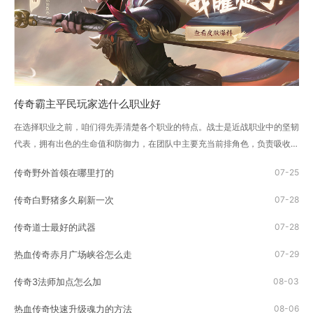
传奇霸主平民玩家选什么职业好
在选择职业之前，咱们得先弄清楚各个职业的特点。战士是近战职业中的坚韧
代表，拥有出色的生命值和防御力，在团队中主要充当前排角色，负责吸收伤
害和保护队友。法师则是远程...
传奇野外首领在哪里打的
07-25
传奇白野猪多久刷新一次
07-28
传奇道士最好的武器
07-28
热血传奇赤月广场峡谷怎么走
07-29
传奇3法师加点怎么加
08-03
热血传奇快速升级魂力的方法
08-06