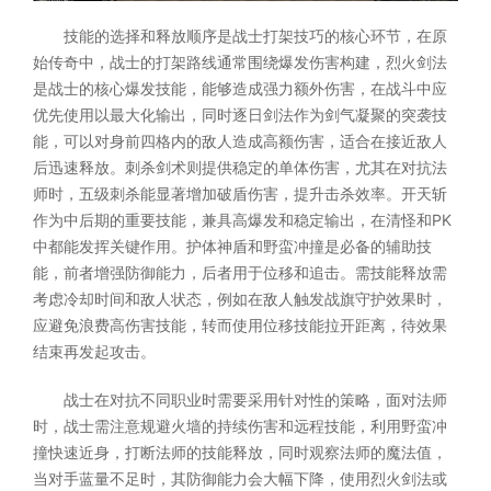
技能的选择和释放顺序是战士打架技巧的核心环节，在原
始传奇中，战士的打架路线通常围绕爆发伤害构建，烈火剑法
是战士的核心爆发技能，能够造成强力额外伤害，在战斗中应
优先使用以最大化输出，同时逐日剑法作为剑气凝聚的突袭技
能，可以对身前四格内的敌人造成高额伤害，适合在接近敌人
后迅速释放。刺杀剑术则提供稳定的单体伤害，尤其在对抗法
师时，五级刺杀能显著增加破盾伤害，提升击杀效率。开天斩
作为中后期的重要技能，兼具高爆发和稳定输出，在清怪和PK
中都能发挥关键作用。护体神盾和野蛮冲撞是必备的辅助技
能，前者增强防御能力，后者用于位移和追击。需技能释放需
考虑冷却时间和敌人状态，例如在敌人触发战旗守护效果时，
应避免浪费高伤害技能，转而使用位移技能拉开距离，待效果
结束再发起攻击。
战士在对抗不同职业时需要采用针对性的策略，面对法师
时，战士需注意规避火墙的持续伤害和远程技能，利用野蛮冲
撞快速近身，打断法师的技能释放，同时观察法师的魔法值，
当对手蓝量不足时，其防御能力会大幅下降，使用烈火剑法或